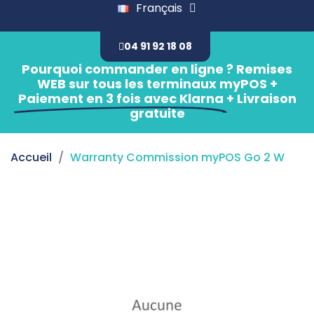
Français
04 91 92 18 08
Pourquoi commander en ligne ? Remises
WEB sur tous les terminaux myPOS +
Paiement en 3 fois avec Klarna
+ Livraison
gratuite
Accueil
Warranty Commission myPOS Go 2 W