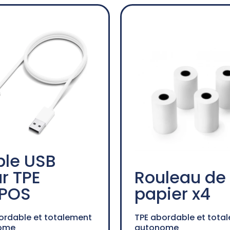
le USB
r TPE
Rouleau de
POS
papier x4
ordable et totalement
TPE abordable et tota
ome
autonome