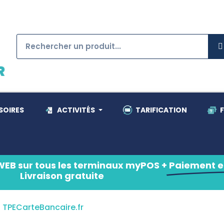
SOIRES
ACTIVITÉS
TARIFICATION
WEB sur tous les terminaux myPOS +
Paiement en
Livraison gratuite
 TPECarteBancaire.fr