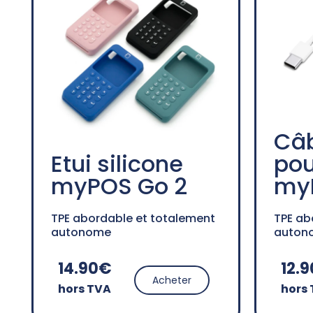
Câb
Etui silicone
pou
myPOS Go 2
my
TPE abordable et totalement
TPE ab
autonome
auton
14.90€
12.
Acheter
hors TVA
hors