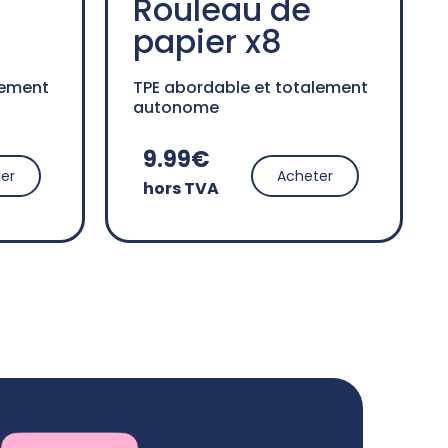
Rouleau de
papier x8
lement
TPE abordable et totalement
autonome
9.99€
er
Acheter
hors TVA