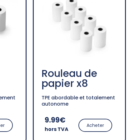
Rouleau de
papier x8
lement
TPE abordable et totalement
autonome
9.99€
er
Acheter
hors TVA