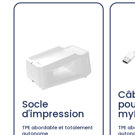
Câb
Socle
pou
d'impression
my
TPE abordable et totalement
TPE ab
autonome
auton