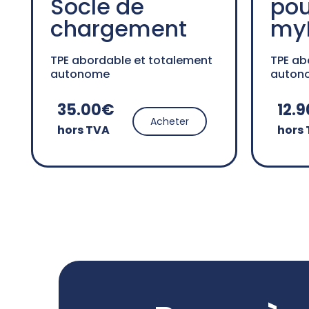
Socle de
pou
chargement
my
TPE abordable et totalement
TPE ab
autonome
auton
35.00€
12.
Acheter
hors TVA
hors