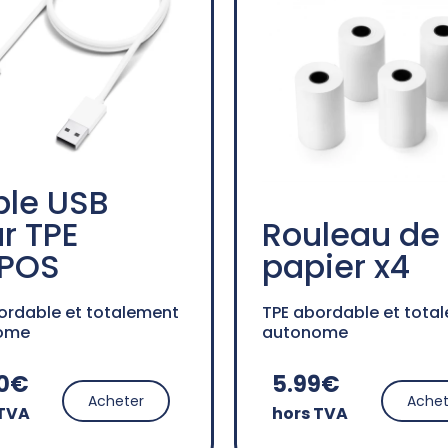
le USB
r TPE
Rouleau de
POS
papier x4
ordable et totalement
TPE abordable et tota
ome
autonome
90€
5.99€
Acheter
Achet
 TVA
hors TVA