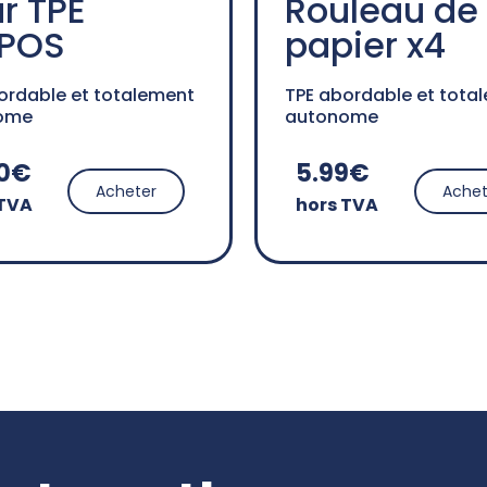
r TPE
Rouleau de
POS
papier x4
ordable et totalement
TPE abordable et tota
ome
autonome
90€
5.99€
Acheter
Achet
 TVA
hors TVA