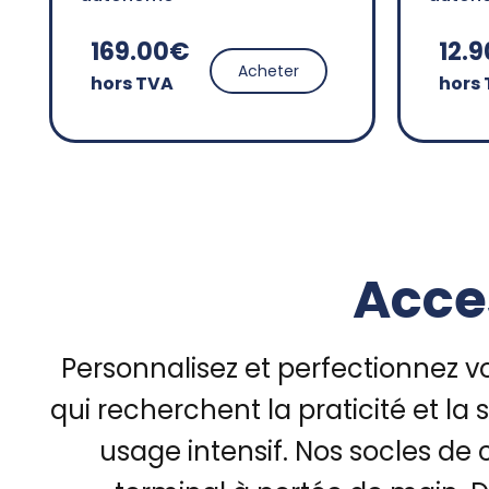
169.00€
12.
Acheter
hors TVA
hors
Acce
Personnalisez et perfectionnez 
qui recherchent la praticité et l
usage intensif. Nos socles d