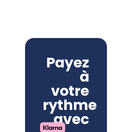
Payez
à
votre
rythme
avec