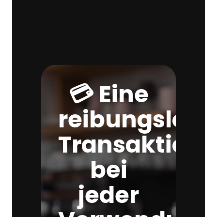
💳 Eine
reibungslose
Transaktion
bei
jeder